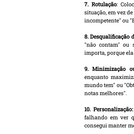
7. Rotulação
: Colo
situação, em vez de
incompetente" ou "E
8. Desqualificação d
"não contam" ou s
importa, porque ela f
9. Minimização o
enquanto maximiza
mundo tem" ou "Obte
notas melhores".
10. Personalização:
falhando em ver q
consegui manter me