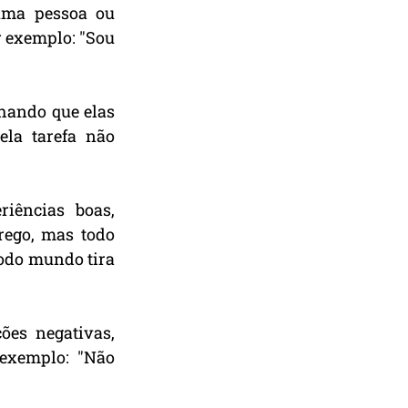
uma pessoa ou 
 exemplo: "Sou 
hando que elas 
la tarefa não 
iências boas, 
ego, mas todo 
odo mundo tira 
es negativas, 
exemplo: "Não 