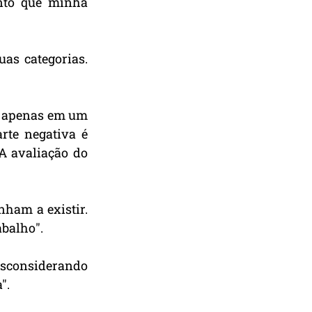
nto que minha 
as categorias. 
r apenas em um 
te negativa é 
A avaliação do 
ham a existir. 
abalho".
sconsiderando 
".