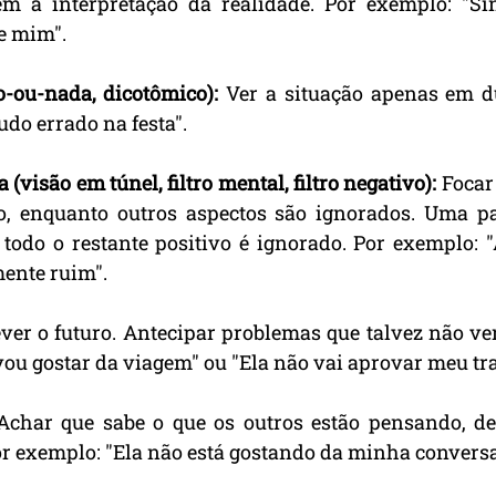
em a interpretação da realidade. Por exemplo: "Si
e mim".
o-ou-nada, dicotômico):
 Ver a situação apenas em du
udo errado na festa".
 (visão em túnel, filtro mental, filtro negativo):
 Foca
o, enquanto outros aspectos são ignorados. Uma par
todo o restante positivo é ignorado. Por exemplo: "
mente ruim".
ver o futuro. Antecipar problemas que talvez não ven
ou gostar da viagem" ou "Ela não vai aprovar meu tr
Achar que sabe o que os outros estão pensando, de
or exemplo: "Ela não está gostando da minha conversa