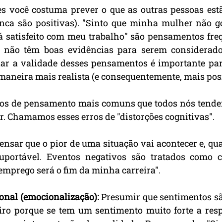
s você costuma prever o que as outras pessoas estã
nca são positivas). "Sinto que minha mulher não go
á satisfeito com meu trabalho" são pensamentos freq
, não têm boas evidências para serem considerados
nar a validade desses pensamentos é importante par
 maneira mais realista (e consequentemente, mais pos
rros de pensamento mais comuns que todos nós tendem
. Chamamos esses erros de "distorções cognitivas".
ensar que o pior de uma situação vai acontecer e, qua
suportável. Eventos negativos são tratados como ca
emprego será o fim da minha carreira".
onal (emocionalização): 
Presumir que sentimentos são
iro porque se tem um sentimento muito forte a respe