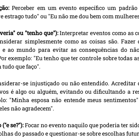
ção:
 Perceber em um evento específico um padrão u
e estrago tudo" ou "Eu não me dou bem com mulheres
veria" ou "tenho que"):
 Interpretar eventos como as c
onsiderar simplesmente como as coisas são. Fazer 
 e ao mundo para evitar as consequências do nã
r exemplo: "Eu tenho que ter controle sobre todas as 
 tudo que faço".
siderar-se injustiçado ou não entendido. Acreditar q
vos é algo ou alguém, evitando ou dificultando a re
plo: "Minha esposa não entende meus sentimentos" 
 eles não agradecem".
("e se?"):
 Focar no evento naquilo que poderia ter sido 
olhas do passado e questionar-se sobre escolhas futur