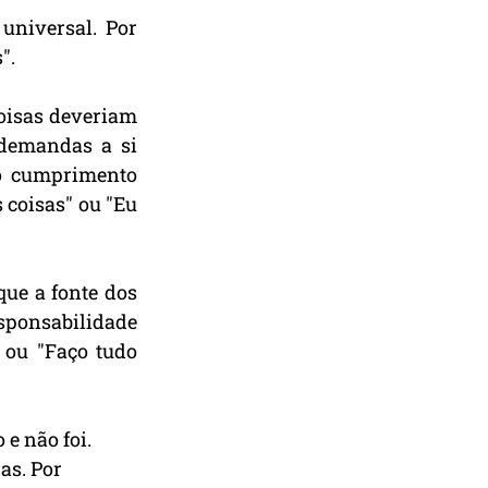
niversal. Por 
".
oisas deveriam 
demandas a si 
o cumprimento 
coisas" ou "Eu 
ue a fonte dos 
sponsabilidade 
ou "Faço tudo 
e não foi. 
as. Por 