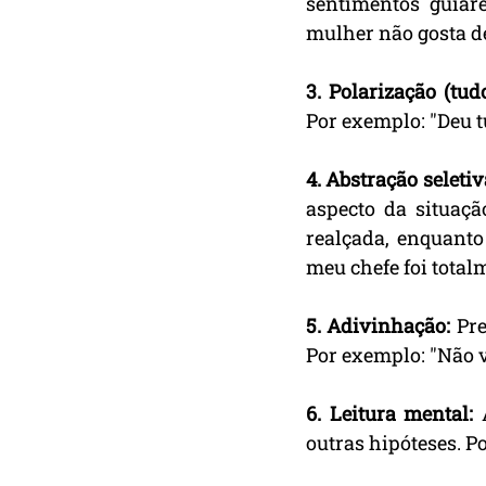
sentimentos guiar
mulher não gosta d
3. Polarização (tud
Por exemplo: "Deu t
4. Abstração seletiva
aspecto da situaçã
realçada, enquanto 
meu chefe foi total
5. Adivinhação: 
Pre
Por exemplo: "Não v
6. Leitura mental: 
outras hipóteses. P