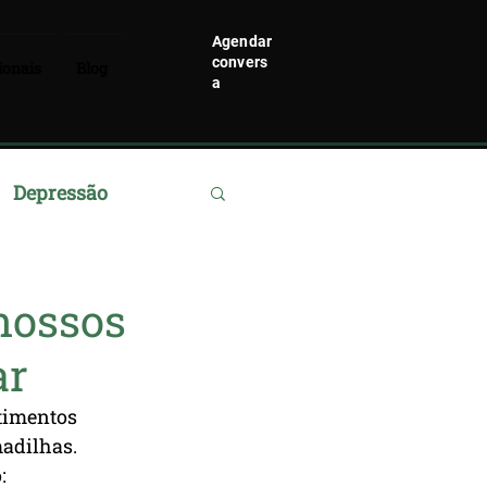
Agendar
convers
ionais
Blog
a
Depressão
nossos
ar
timentos 
adilhas. 
: