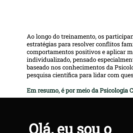
encontro terá duração de 1h a 1h30 e
serão realizados por vídeo-chamada;
Ao longo do treinamento, os participan
estratégias para resolver conflitos f
comportamentos positivos e aplicar mé
individualizado, pensado especialment
baseado nos conhecimentos da Psicolo
pesquisa científica para lidar com que
Em resumo, é por meio da Psicologia 
Olá, eu sou o