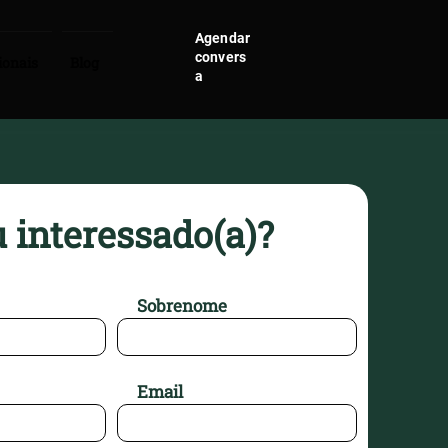
Agendar
convers
ionais
Blog
a
 interessado(a)?
Sobrenome
Email