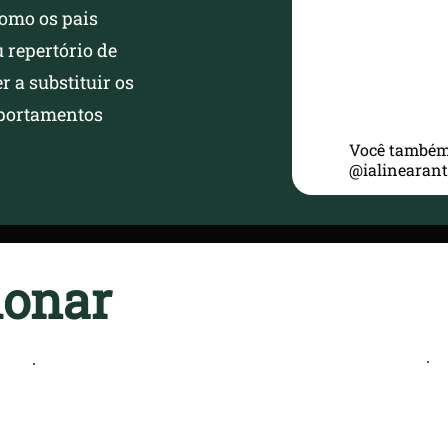
omo os pais
 repertório de
r a substituir os
portamentos
Você também
@ialinearant
ionar
Todo material utilizado no processo