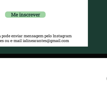
Me inscrever
 pode enviar mensagem pelo Instagram
es ou e-mail
ialinearantes@gmail.com
Um formulário será utilizado para
analisar o padrão de comportamento