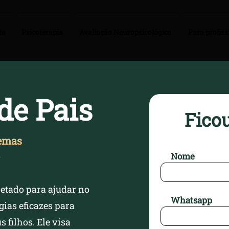
te
Psicoterapia
Avaliação Neuropsicológica
Para profiss
de Pais
Ficou
lemas
.
Nome
jetado para ajudar no
Whatsapp
gias eficazes para
s filhos. Ele visa