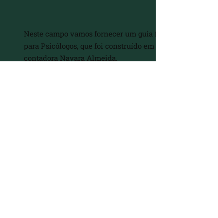
Neste campo vamos fornecer um guia fiscal e prático
para Psicólogos, que foi construído em parceria com a
contadora Nayara Almeida.
@nayaraalmeida.contadora
Para baixá-lo, basta informar seus dados, que o link
para o download vai ser liberado gratuitamente.
Nome
Whatsapp