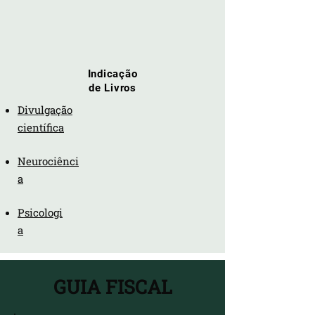
Indicação
de Livros
Divulgação
científica
Neurociênci
a
Psicologi
a
GUIA FISCAL