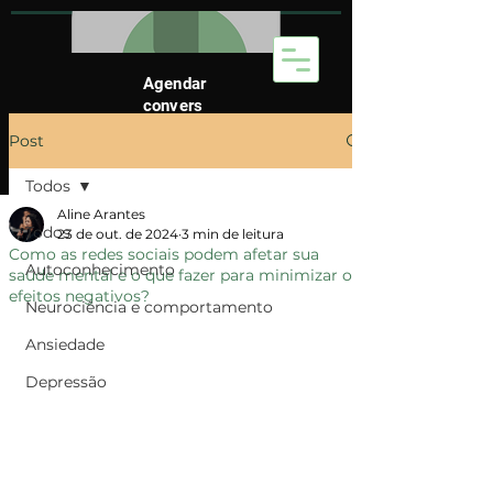
Agendar
convers
a
Post
Todos
Aline Arantes
Todos
23 de out. de 2024
3 min de leitura
Como as redes sociais podem afetar sua
Autoconhecimento
saúde mental e o que fazer para minimizar os
efeitos negativos?
Neurociência e comportamento
Ansiedade
Depressão