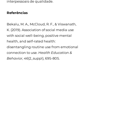
interpessoais de qualidade.
Referências
Bekalu, M. A., McCloud, R. F., & Viswanath, 
K. (2019). Association of social media use 
with social well-being, positive mental 
health, and self-rated health: 
disentangling routine use from emotional 
connection to use. 
Health Education & 
Behavior
, 
46
(2_suppl), 69S-80S.
Frison, E., Eggermont, S. (2015). Toward an 
integrated and differential approach to the 
relationships between loneliness, different 
types of Facebook use, and adolescents’ 
depressed mood. Communication 
Research. Advance online publication. 
doi:10.1177/0093650215617506
Nadler, R. (2020). Understanding “Zoom 